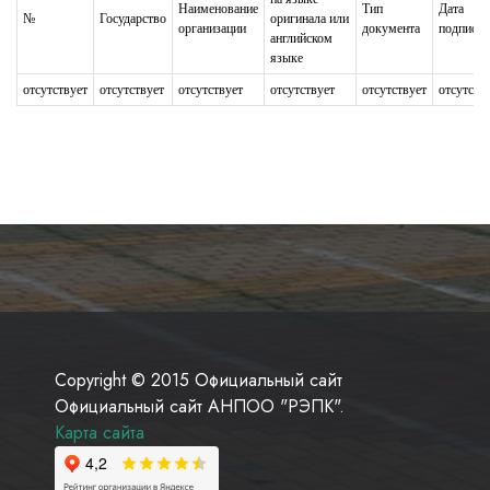
Наименование
Тип
Дата
№
Государство
оригинала или
организации
документа
подписан
английском
языке
отсутствует
отсутствует
отсутствует
отсутствует
отсутствует
отсутств
Copyright © 2015 Официальный сайт
Официальный сайт АНПОО "РЭПК".
Карта сайта