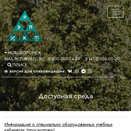
НОВОВОРОНЕЖ
MAIL.RCEL@VILEC.RU
8-800-700-74-89
8 (473)-202-00-20
ПОИСК
ВЕРСИЯ ДЛЯ СЛАБОВИДЯЩИХ
Доступная среда
Информация о специально оборудованных учебных
кабинетах (просмотреть)